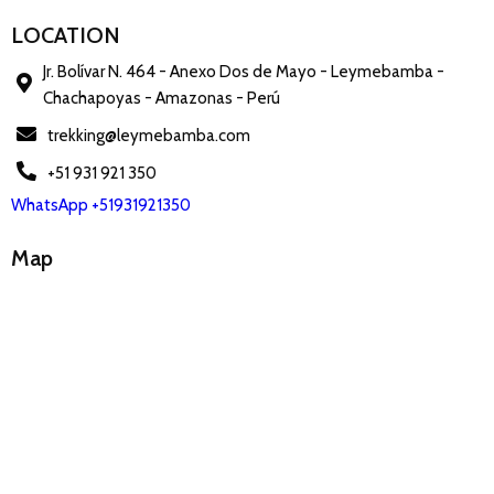
LOCATION
Jr. Bolívar N. 464 - Anexo Dos de Mayo - Leymebamba -
Chachapoyas - Amazonas - Perú
trekking@leymebamba.com
+51 931 921 350
WhatsApp +51931921350
Map