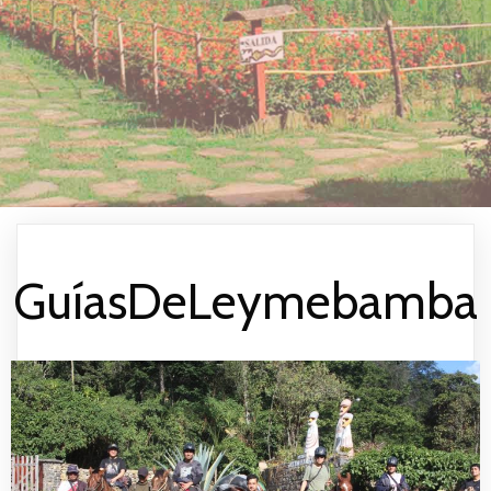
GuíasDeLeymebamba