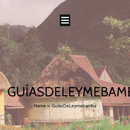
GUÍASDELEYMEBAM
Home
»
GuíasDeLeymebamba